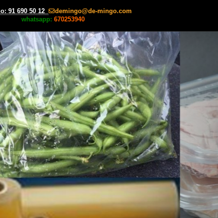
no: 91 690 50 12
demingo
de-mingo.com
whatsapp:
670253940
next