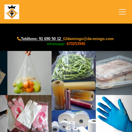
Teléfono: 91 690 50 12
demingo
de-mingo.com
whatsapp:
670253940
prev
nex