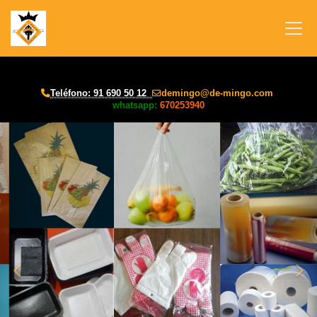
Teléfono: 91 690 50 12
demingo
de-mingo.com
whatsapp:
670253940
prev
nex