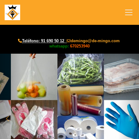
Teléfono: 91 690 50 12
demingo
de-mingo.com
whatsapp:
670253940
prev
nex