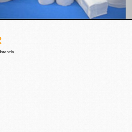
R
istencia