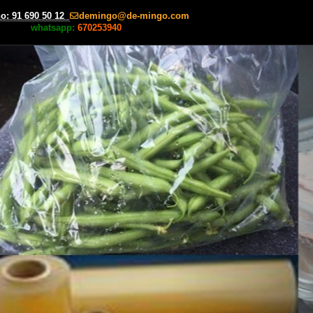
no: 91 690 50 12
demingo
de-mingo.com
whatsapp:
670253940
next