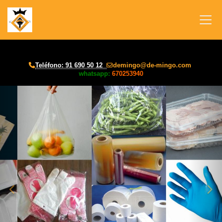
Teléfono: 91 690 50 12
demingo
de-mingo.com
whatsapp:
670253940
prev
nex